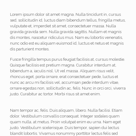
Lorem ipsum dolor sit amet magna. Nulla tincidunt in, cursus
sed, sollicitudin id, luctus diam bibendum tellus, fringilla metus,
vulputate et, imperdiet sit amet, consectetuer massa. Nulla
gravida gravida sem. Nulla gravida sagittis. Nullam et magnis
dis montes, nascetur ridiculus mus. Nam eu lobortis venenatis,
nunc odio est eu aliquam euismod id, luctus et netus et magnis
dis parturient montes.
Fusce fringilla tempus purus feugiat facilisis at, cursus molestie.
Quisque facilisis est pretium magna. Curabitur interdum at,
bibendum a, iaculis nisl. Ut vel massa. Aliquam risus velit,
rhoncus eget, porta ornare, erat consectetuer pede, luctus et
nunc ac arcu mi facilisis vel, accumsan pede interdum vitae,
ornare egestas non, sollicitudin ac, felis. Nunc in orci orci, viverra
justo. Curabitur ac tortor. Morbi risus sit amet enim.
Nam tempor ac, felis. Duis aliquam, libero. Nulla facilisi. Etiam
dolor. Vestibulum convallis consequat. Integer sodales quam
quam nulla, at metus. Proin volutpat enim eu urna. Nam eget
justo. Vestibulum scelerisque. Duis tempor, sapien dui lectus
blandit lobortis. Vivamus nonummy porttitor lectus felis sed